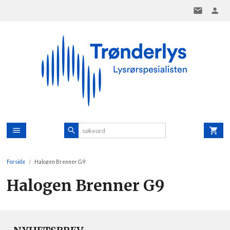
Gå
til
innholdet
Forside
Halogen Brenner G9
Halogen Brenner G9