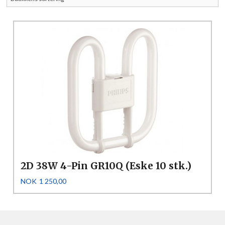
2D 38W 4-Pin GR10Q (Eske 10 stk.)
Pris
NOK
1 250,00