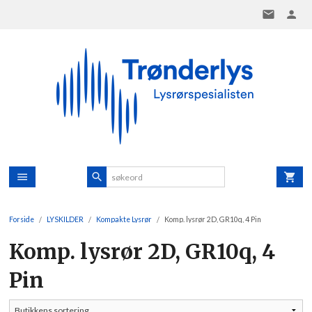
Gå
til
innholdet
Forside
LYSKILDER
Kompakte Lysrør
Komp. lysrør 2D, GR10q, 4 Pin
Komp. lysrør 2D, GR10q, 4
Pin