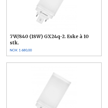
7W/840 (18W) GX24q-2. Eske à 10
stk.
Pris
NOK
1 680,00