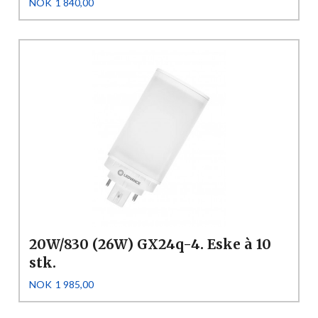
Pris
NOK
1 840,00
20W/830 (26W) GX24q-4. Eske à 10
stk.
Pris
NOK
1 985,00