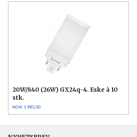
20W/840 (26W) GX24q-4. Eske à 10
stk.
Pris
NOK
1 985,00
NYHETSBREV