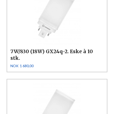
7W/830 (18W) GX24q-2. Eske à 10
stk.
Pris
NOK
1 680,00