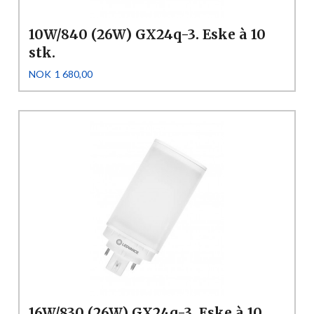
10W/840 (26W) GX24q-3. Eske à 10
stk.
Pris
NOK
1 680,00
16W/830 (26W) GX24q-3. Eske à 10