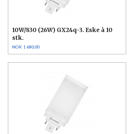
10W/830 (26W) GX24q-3. Eske à 10
stk.
Pris
NOK
1 680,00