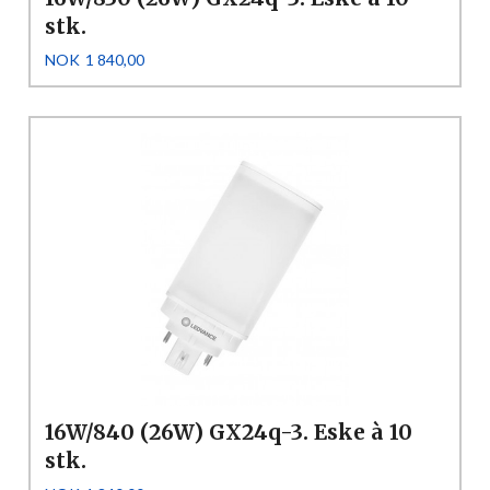
stk.
Pris
NOK
1 840,00
16W/840 (26W) GX24q-3. Eske à 10
stk.