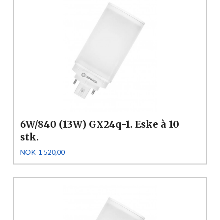
6W/840 (13W) GX24q-1. Eske à 10
stk.
Pris
NOK
1 520,00