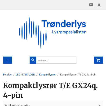
Gå
til
innholdet
Forside
LED - LYSKILDER
Kompaktlysrør
Kompaktlysrør T/E GX24q. 4-pin
Kompaktlysrør T/E GX24q.
4-pin