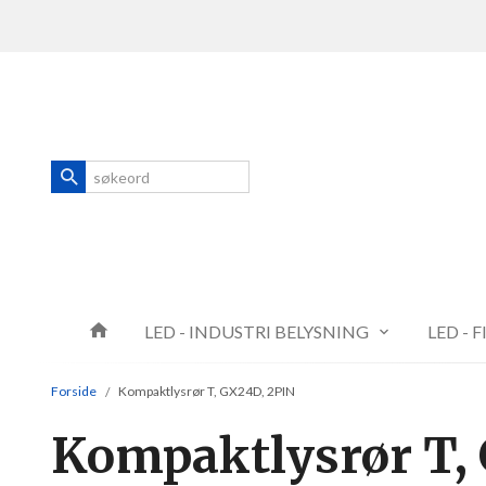
Gå
Lukk
til
innholdet
Produkter
LED - INDUSTRI BELYSNING
LED - 
Forside
Kompaktlysrør T, GX24D, 2PIN
Kompaktlysrør T,