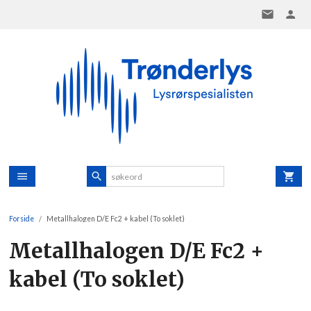
Gå
til
innholdet
Forside
Metallhalogen D/E Fc2 + kabel (To soklet)
Metallhalogen D/E Fc2 +
kabel (To soklet)