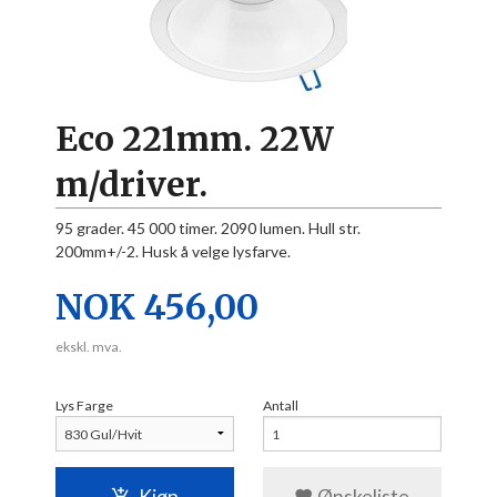
Eco 221mm. 22W
m/driver.
95 grader. 45 000 timer. 2090 lumen. Hull str.
200mm+/-2. Husk å velge lysfarve.
Pris
NOK
456,00
ekskl. mva.
Lys Farge
Antall
Kjøp
Ønskeliste