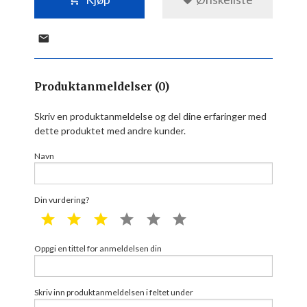
Produktanmeldelser (0)
Skriv en produktanmeldelse og del dine erfaringer med
dette produktet med andre kunder.
Navn
Din vurdering?
1 star
2 star
3 star
4 star
5 star
6 star
Oppgi en tittel for anmeldelsen din
Skriv inn produktanmeldelsen i feltet under