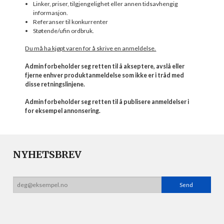
Linker, priser, tilgjengelighet eller annen tidsavhengig
informasjon.
Referanser til konkurrenter
Støtende/ufin ordbruk.
Du må ha kjøpt varen for å skrive en anmeldelse.
Admin forbeholder seg retten til å akseptere, avslå eller
fjerne enhver produktanmeldelse som ikke er i tråd med
disse retningslinjene.
Admin forbeholder seg retten til å publisere anmeldelser i
for eksempel annonsering.
NYHETSBREV