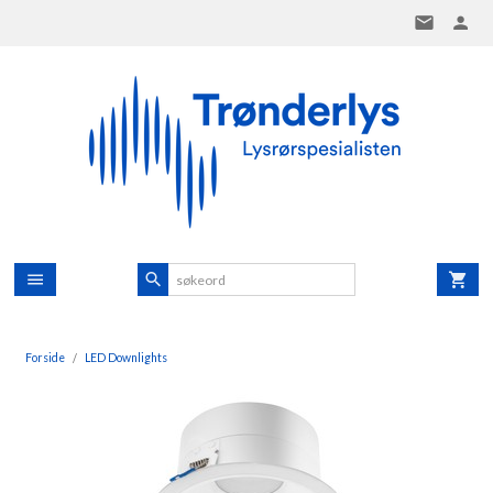
Gå
til
innholdet
Forside
LED Downlights