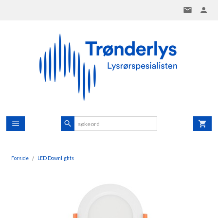
Gå
til
innholdet
Forside
LED Downlights