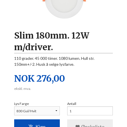
Slim 180mm. 12W
m/driver.
110 grader. 45 000 timer. 1080 lumen. Hull str.
150mm+/-2. Husk å velge lysfarve.
Pris
NOK
276,00
ekskl. mva.
Lys Farge
Antall
Kjøp
Ønskeliste