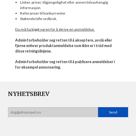
Linker, priser, tilgjengelighet eller annen tidsavhengig
informasjon.
Referanser til konkurrenter
Støtende/ufin ordbruk.
Du må ha kjøpt varen for å skrive en anmeldelse.
Admin forbeholder seg retten til å akseptere, avslå eller
fjerne enhver produktanmeldelse som ikke er i tråd med
disse retningslinjene.
Admin forbeholder seg retten til å publisere anmeldelser i
for eksempel annonsering.
NYHETSBREV