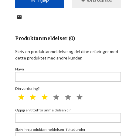
Produktanmeldelser (0)
Skriv en produktanmeldelse og del dine erfaringer med
dette produktet med andre kunder.
Navn
Din vurdering?
1 star
2 star
3 star
4 star
5 star
6 star
Oppgi en tittel for anmeldelsen din
Skriv inn produktanmeldelsen i feltet under