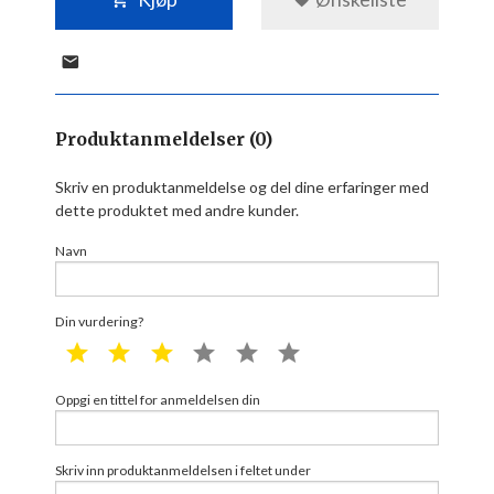
Produktanmeldelser (0)
Skriv en produktanmeldelse og del dine erfaringer med
dette produktet med andre kunder.
Navn
Din vurdering?
1 star
2 star
3 star
4 star
5 star
6 star
Oppgi en tittel for anmeldelsen din
Skriv inn produktanmeldelsen i feltet under