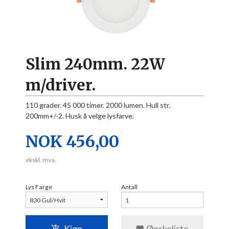
Slim 240mm. 22W
m/driver.
110 grader. 45 000 timer. 2000 lumen. Hull str.
200mm+/-2. Husk å velge lysfarve.
Pris
NOK
456,00
ekskl. mva.
Lys Farge
Antall
Kjøp
Ønskeliste