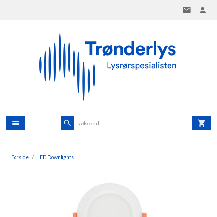
Gå
til
innholdet
Forside
LED Downlights