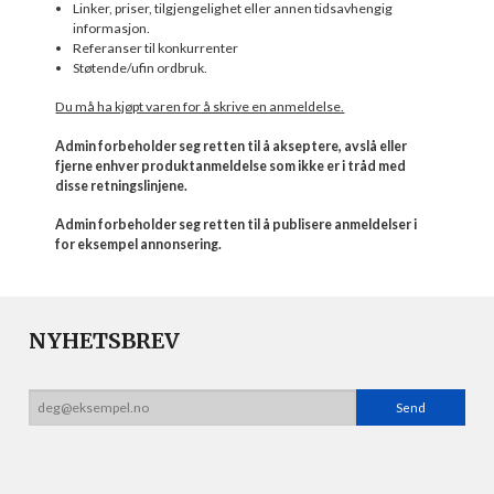
Linker, priser, tilgjengelighet eller annen tidsavhengig
informasjon.
Referanser til konkurrenter
Støtende/ufin ordbruk.
Du må ha kjøpt varen for å skrive en anmeldelse.
Admin forbeholder seg retten til å akseptere, avslå eller
fjerne enhver produktanmeldelse som ikke er i tråd med
disse retningslinjene.
Admin forbeholder seg retten til å publisere anmeldelser i
for eksempel annonsering.
NYHETSBREV