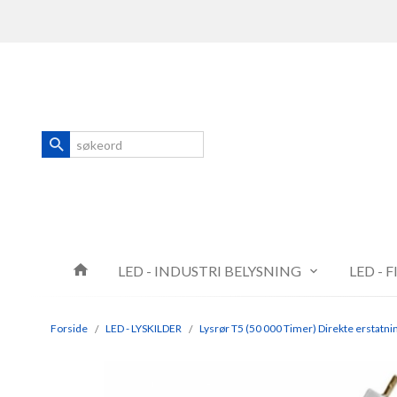
Gå
Lukk
til
innholdet
Produkter
LED - INDUSTRI BELYSNING
LED - 
Forside
LED - LYSKILDER
Lysrør T5 (50 000 Timer) Direkte erstatni