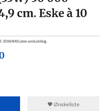
4,9 cm. Eske à 10
 T5 35W/840 uten omkobling.
70
Ønskeliste