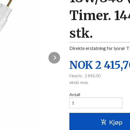
Timer. 14
stk.
Direkte erstatning for lysrør
Next
Tilbud
NOK
2 415,
Førpris:
2 842,00
Rabatt
ekskl. mva.
Antall
Kjøp