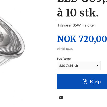
à 10 stk.
Tilsvarer 35W Halogen
Pris
NOK
720,0
ekskl. mva.
Lys Farge
Kjøp