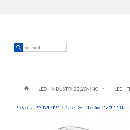
Gå
Lukk
til
innholdet
Produkter
LED - INDUSTRI BELYSNING
LED - 
Forside
LED - LYSKILDER
Pærer 12V
Led Spot 12V GU5,3 51mm