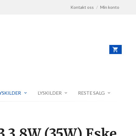
Kontakt oss
/
Min konto
LYSKILDER
LYSKILDER
RESTE SALG
3 3,8W (35W) Eske