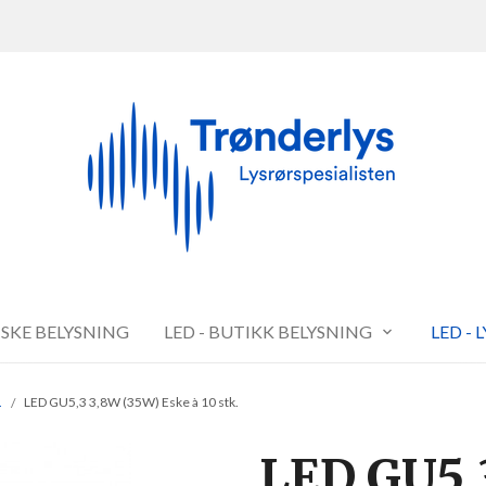
FISKE BELYSNING
LED - BUTIKK BELYSNING
LED - 
.
LED GU5,3 3,8W (35W) Eske à 10 stk.
LED GU5,