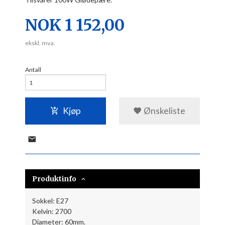
Pris
NOK
1 152,00
ekskl. mva.
Antall
Kjøp
Ønskeliste
Produktinfo
Sokkel: E27
Kelvin: 2700
Diameter: 60mm.