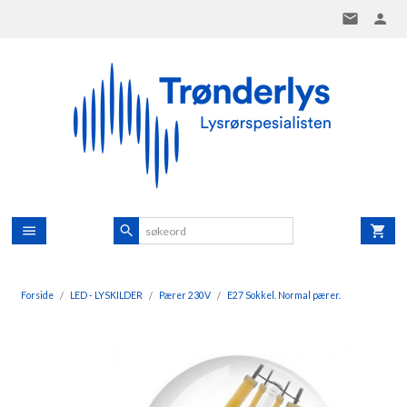
Gå
til
innholdet
Forside
LED - LYSKILDER
Pærer 230V
E27 Sokkel. Normal pærer.