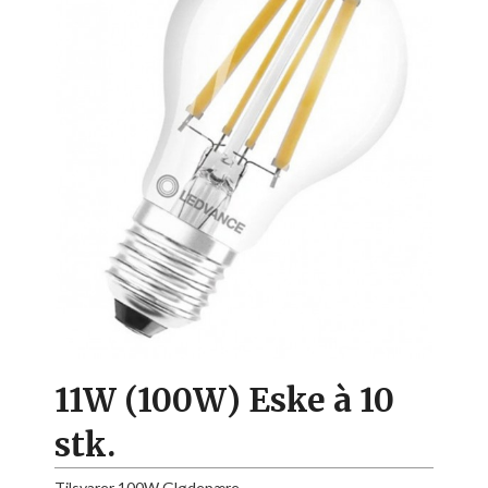
11W (100W) Eske à 10
stk.
Tilsvarer 100W Glødepære.