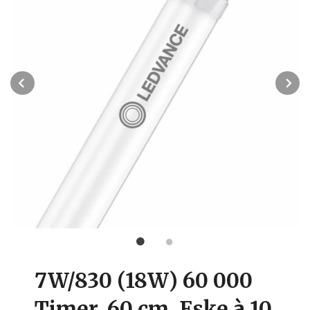
Prev
N
7W/830 (18W) 60 000
Timer. 60 cm. Eske à 10