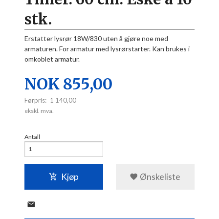
stk.
Erstatter lysrør 18W/830 uten å gjøre noe med
armaturen. For armatur med lysrørstarter. Kan brukes i
omkoblet armatur.
Tilbud
NOK
855,00
Førpris:
1 140,00
Rabatt
ekskl. mva.
Antall
Kjøp
Ønskeliste