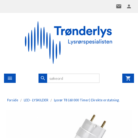
Gå
til
innholdet
Forside
LED - LYSKILDER
Lysrør T8 (60 000 Timer) Direkte erstatning.