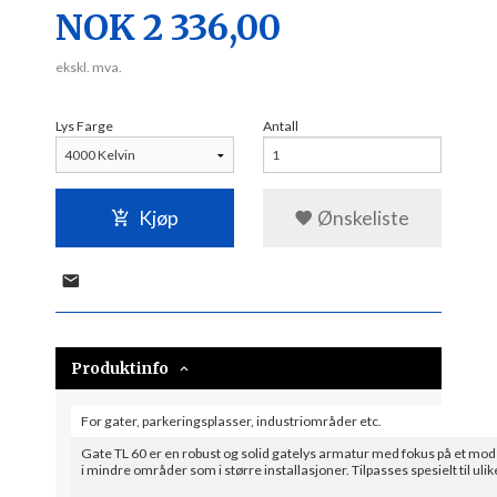
Pris
NOK
2 336,00
ekskl. mva.
Lys Farge
Antall
Kjøp
Ønskeliste
Produktinfo
For gater, parkeringsplasser, industriområder etc.
Gate TL 60 er en robust og solid gatelys armatur med fokus på et mo
i mindre områder som i større installasjoner. Tilpasses spesielt til ulike