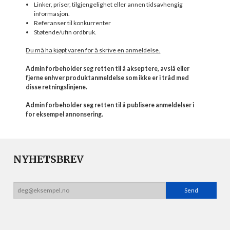
Linker, priser, tilgjengelighet eller annen tidsavhengig
informasjon.
Referanser til konkurrenter
Støtende/ufin ordbruk.
Du må ha kjøpt varen for å skrive en anmeldelse.
Admin forbeholder seg retten til å akseptere, avslå eller
fjerne enhver produktanmeldelse som ikke er i tråd med
disse retningslinjene.
Admin forbeholder seg retten til å publisere anmeldelser i
for eksempel annonsering.
NYHETSBREV