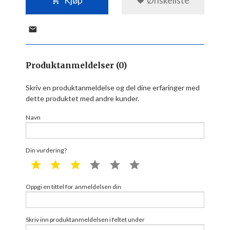
Kjøp
Ønskeliste
Produktanmeldelser (0)
Skriv en produktanmeldelse og del dine erfaringer med
dette produktet med andre kunder.
Navn
Din vurdering?
1 star
2 star
3 star
4 star
5 star
6 star
Oppgi en tittel for anmeldelsen din
Skriv inn produktanmeldelsen i feltet under