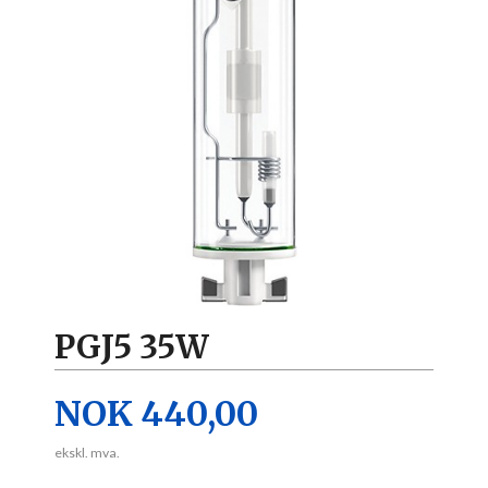
PGJ5 35W
Pris
NOK
440,00
ekskl. mva.