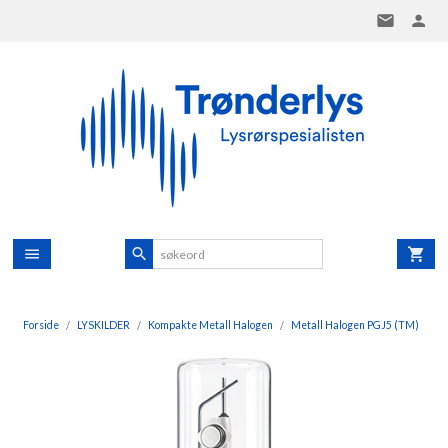
Gå
til
innholdet
Forside
LYSKILDER
Kompakte Metall Halogen
Metall Halogen PGJ5 (TM)