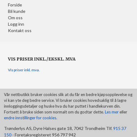
Forside
Bli kunde
Om oss
Logg inn
Kontakt oss
VIS PRISER INKL./EKSKL. MVA
Vis priser inkl. mva.
Vår nettbutikk bruker cookies slik at du får en bedre kjøpsopplevelse og
vi kan yte deg bedre service. Vi bruker cookies hovedsaklig til å lagre
innloggingsdetaljer og huske hva du har puttet i handlekurven din.
Fortsett å bruke siden som normalt om du godtar dette.
Les mer
eller
endre innstillinger for cookies.
Trønderlys AS, Dyre Halses gate 18, 7042 Trondheim Tlf.
915 37
150
- Foretaksregisteret 956 797 942