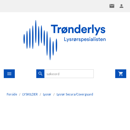
Gå
til
innholdet
Forside
LYSKILDER
Lysrør
Lysrør Secura/Coverguard