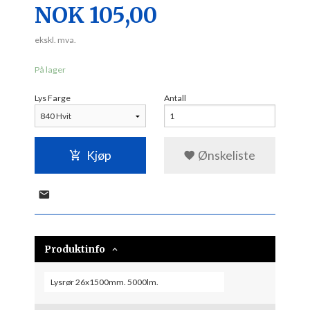
Pris
NOK
105,00
ekskl. mva.
På lager
Lys Farge
Antall
Kjøp
Ønskeliste
Produktinfo
Lysrør 26x1500mm. 5000lm.