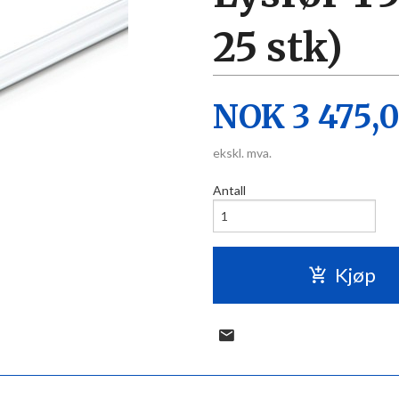
25 stk)
Pris
NOK
3 475,
ekskl. mva.
Antall
Kjøp