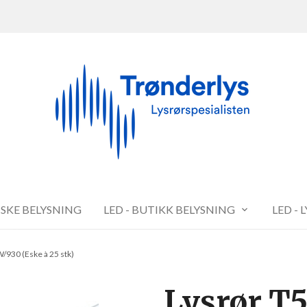
FISKE BELYSNING
LED - BUTIKK BELYSNING
LED - 
/930 (Eske à 25 stk)
Lysrør T5