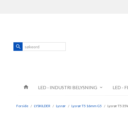
Gå
Lukk
til
innholdet
Produkter
LED - INDUSTRI BELYSNING
LED - 
Forside
LYSKILDER
Lysrør
Lysrør T5 16mm G5
Lysrør T5 35W