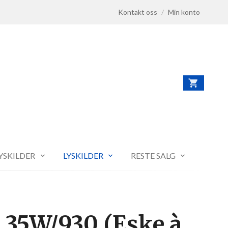
Kontakt oss
/
Min konto
LYSKILDER
LYSKILDER
RESTE SALG
 35W/930 (Eske à