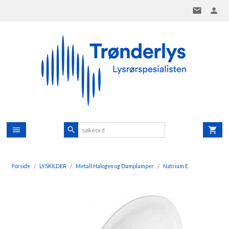
Gå
til
innholdet
Forside
LYSKILDER
Metall Halogen og Damplamper
Natrium E