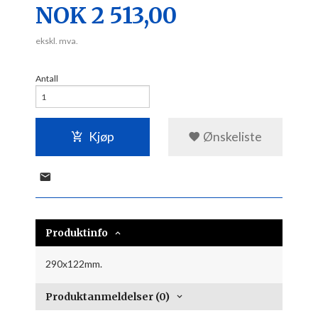
Pris
NOK
2 513,00
ekskl. mva.
Antall
Kjøp
Ønskeliste
Produktinfo
290x122mm.
Produktanmeldelser (0)